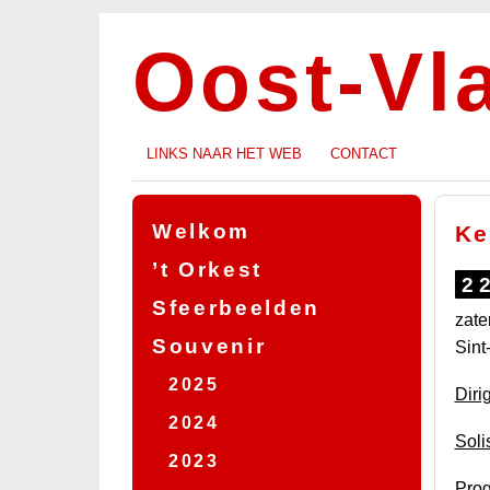
Oost-Vl
LINKS NAAR HET WEB
CONTACT
Welkom
Ke
’t Orkest
2
Sfeerbeelden
Biografie
zate
Souvenir
Dirigenten
Sint
2025
Diri
2024
Soli
2023
Pro