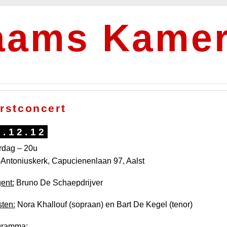
aams Kamer
rstconcert
2.12.12
rdag – 20u
-Antoniuskerk, Capucienenlaan 97, Aalst
gent:
Bruno De Schaepdrijver
sten:
Nora Khallouf (sopraan) en Bart De Kegel (tenor)
gramma: