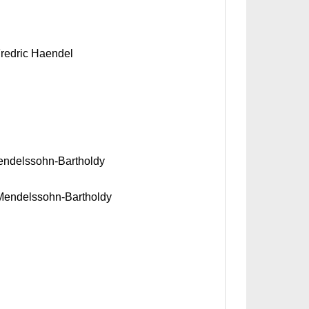
Fredric Haendel
 Mendelssohn-Bartholdy
x Mendelssohn-Bartholdy