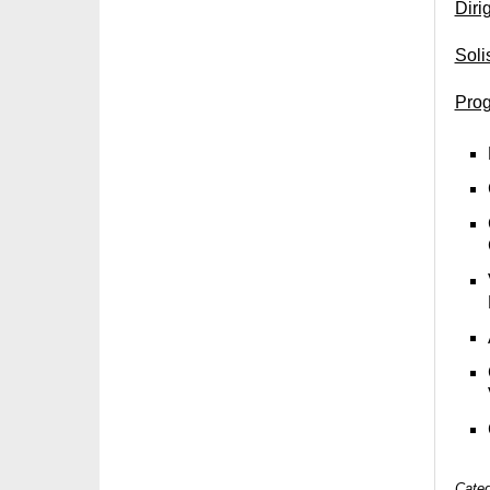
Diri
Soli
Pro
Categ