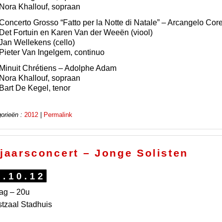
Nora Khallouf, sopraan
Concerto Grosso “Fatto per la Notte di Natale” – Arcangelo Corel
Det Fortuin en Karen Van der Weeën (viool)
Jan Wellekens (cello)
Pieter Van Ingelgem, continuo
Minuit Chrétiens – Adolphe Adam
Nora Khallouf, sopraan
Bart De Kegel, tenor
orieën :
2012
|
Permalink
jaarsconcert – Jonge Solisten
6.10.12
dag – 20u
tzaal Stadhuis