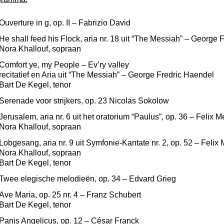
Ouverture in g, op. II – Fabrizio David
He shall feed his Flock, aria nr. 18 uit “The Messiah” – George 
Nora Khallouf, sopraan
Comfort ye, my People – Ev’ry valley
recitatief en Aria uit “The Messiah” – George Fredric Haendel
Bart De Kegel, tenor
Serenade voor strijkers, op. 23 Nicolas Sokolow
Jerusalem, aria nr. 6 uit het oratorium “Paulus”, op. 36 – Felix
Nora Khallouf, sopraan
Lobgesang, aria nr. 9 uit Symfonie-Kantate nr. 2, op. 52 – Feli
Nora Khallouf, sopraan
Bart De Kegel, tenor
Twee elegische melodieën, op. 34 – Edvard Grieg
Ave Maria, op. 25 nr. 4 – Franz Schubert
Bart De Kegel, tenor
Panis Angelicus, op. 12 – César Franck