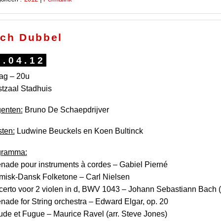
ch Dubbel
7.04.12
dag – 20u
tzaal Stadhuis
genten:
Bruno De Schaepdrijver
sten:
Ludwine Beuckels en Koen Bultinck
gramma:
nade pour instruments à cordes – Gabiel Pierné
isk-Dansk Folketone – Carl Nielsen
erto voor 2 violen in d, BWV 1043 – Johann Sebastiann Bach (
nade for String orchestra – Edward Elgar, op. 20
ude et Fugue – Maurice Ravel (arr. Steve Jones)