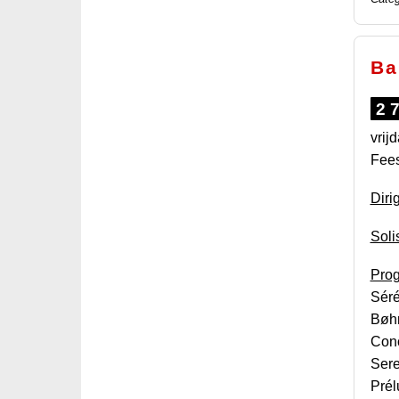
Ba
2
vrij
Fees
Diri
Soli
Pro
Séré
Bøhm
Conc
Sere
Prél