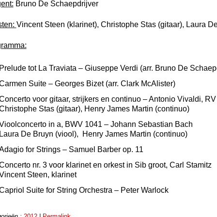
gent:
Bruno De Schaepdrijver
sten:
Vincent Steen (klarinet), Christophe Stas (gitaar), Laura De
gramma:
Prelude tot La Traviata – Giuseppe Verdi (arr. Bruno De Schaepd
Carmen Suite – Georges Bizet (arr. Clark McAlister)
Concerto voor gitaar, strijkers en continuo – Antonio Vivaldi, RV
Christophe Stas (gitaar), Henry James Martin (continuo)
Vioolconcerto in a, BWV 1041 – Johann Sebastian Bach
Laura De Bruyn (viool), Henry James Martin (continuo)
Adagio for Strings – Samuel Barber op. 11
Concerto nr. 3 voor klarinet en orkest in Sib groot, Carl Stamitz
Vincent Steen, klarinet
Capriol Suite for String Orchestra – Peter Warlock
orieën :
2012
|
Permalink