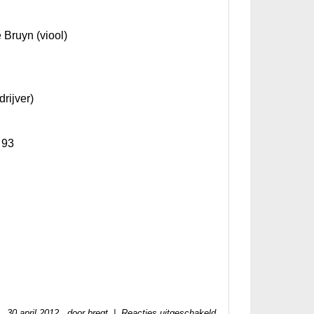
 Bruyn (viool)
rijver)
 93
30 april 2012 door bregt |
Reacties uitgeschakeld