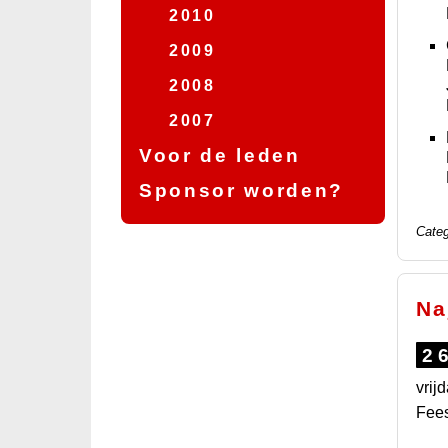
2010
2009
2008
2007
Voor de leden
2006
Sponsor worden?
2005
2004
Categ
2003
2002
Na
2001
2
vrij
Fees